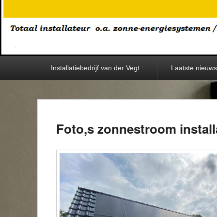
Primary
Installatiebedrijf van der Vegt :
Laatste nieuws:
menu
Foto,s zonnestroom install