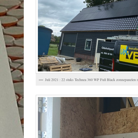
Juli 2021 : 22 stuks Technea 360 WP Full Black zonnepanelen 