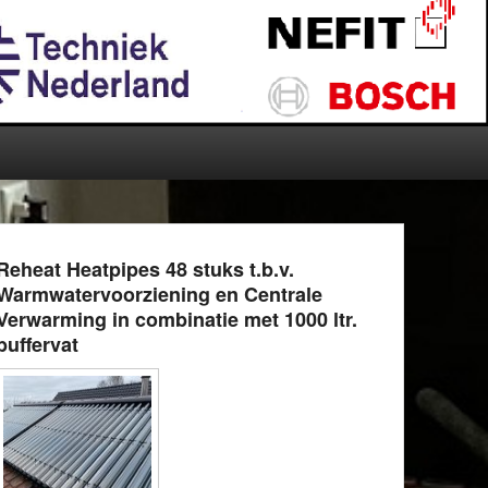
Reheat Heatpipes 48 stuks t.b.v.
Warmwatervoorziening en Centrale
Verwarming in combinatie met 1000 ltr.
buffervat