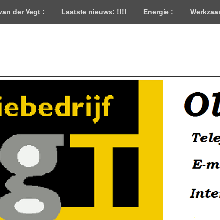
 van der Vegt :
Laatste nieuws: !!!!
Energie :
Werkzaa