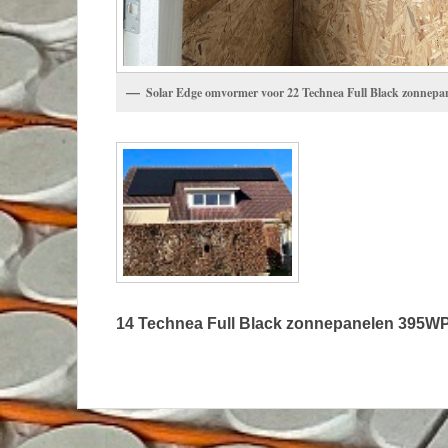
Solar Edge omvormer voor 22 Technea Full Black zonnep
14 Technea Full Black zonnepanelen 395W