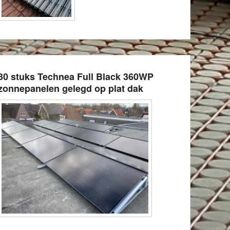
30 stuks Technea Full Black 360WP
zonnepanelen gelegd op plat dak