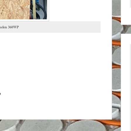
anelen 360WP
P