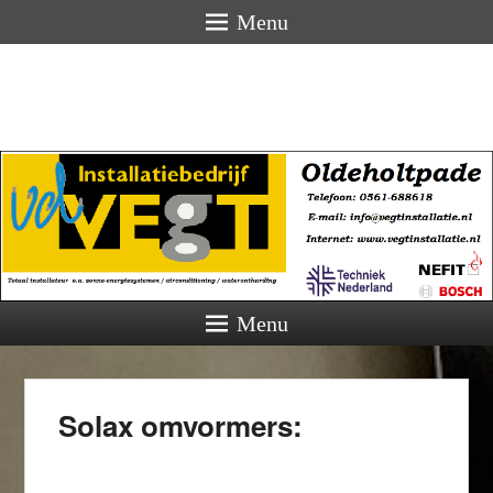
Menu
Menu
Solax omvormers: