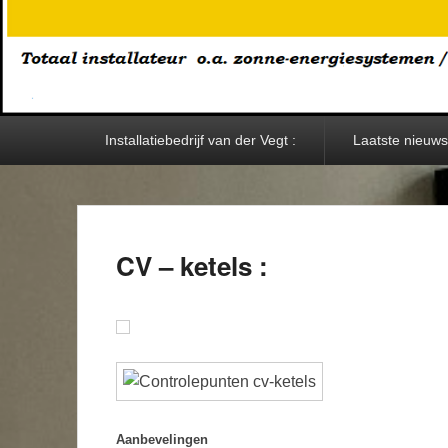
Primary
Installatiebedrijf van der Vegt :
Laatste nieuws:
menu
CV – ketels :
Aanbevelingen