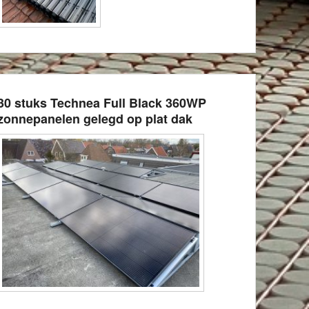
30 stuks Technea Full Black 360WP
zonnepanelen gelegd op plat dak