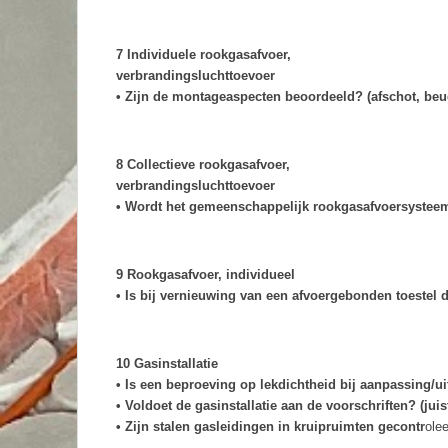
7 Individuele rookgasafvoer,
verbrandingsluchttoevoer
• Zijn de montageaspecten beoordeeld? (afschot, beu
8 Collectieve rookgasafvoer,
verbrandingsluchttoevoer
• Wordt het gemeenschappelijk rookgasafvoersysteem
9 Rookgasafvoer, individueel
• Is bij vernieuwing van een afvoergebonden toestel
10 Gasinstallatie
• Is een beproeving op lekdichtheid bij aanpassing/ui
• Voldoet de gasinstallatie aan de voorschriften? (jui
• Zijn stalen gasleidingen in kruipruimten gecontr
ole