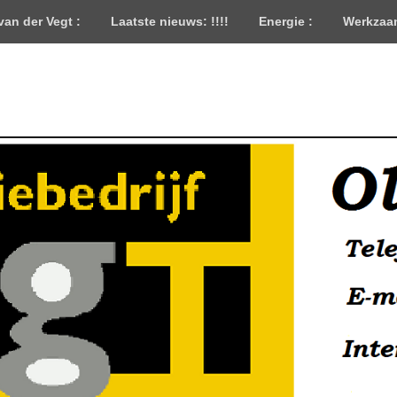
 van der Vegt :
Laatste nieuws: !!!!
Energie :
Werkzaa